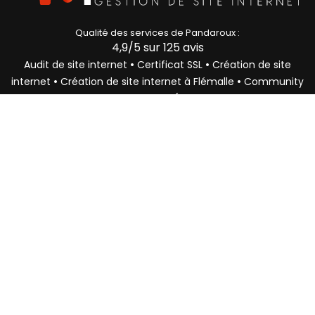
Qualité des services de
Pandaroux :
4,9
/5 sur
125
avis
•
•
Audit de site internet
Certificat SSL
Création de site
•
•
internet
Création de site internet à Flémalle
Community
•
•
Manager
Agence web
CMS (Content Management
•
•
•
•
System)
Bing Webmaster Tools
Backlinks
Copywriter
•
Création site internet Fléron
Création de site internet à
•
•
Herstal
Création de site internet à Neupré
Profitez d'un site optimisé et performant !
Pandaroux c'est 15 ans d'expérience dans le
développement web et le référencement
naturel. Nous développons votre présence
en ligne à prix réduit.